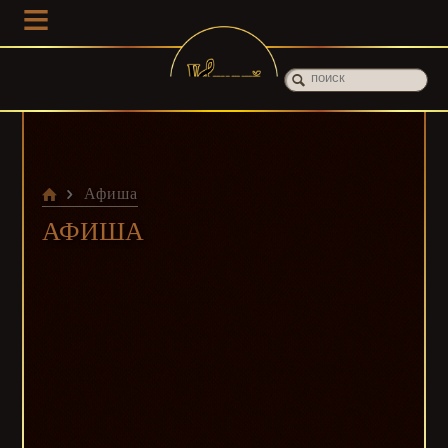
≡
Афиша
АФИША